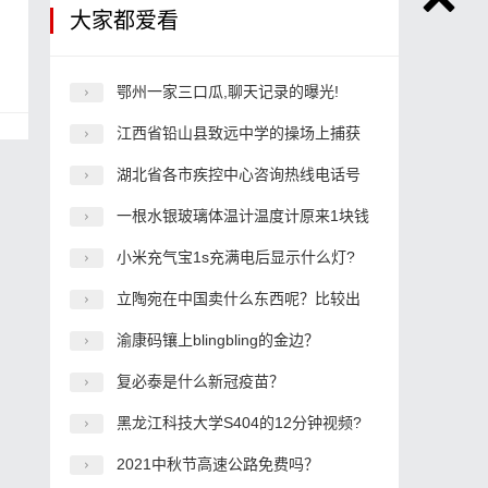
大家都爱看
鄂州一家三口瓜,聊天记录的曝光!
江西省铅山县致远中学的操场上捕获
湖北省各市疾控中心咨询热线电话号
一根水银玻璃体温计温度计原来1块钱
小米充气宝1s充满电后显示什么灯?
立陶宛在中国卖什么东西呢？比较出
渝康码镶上blingbling的金边？
复必泰是什么新冠疫苗？
黑龙江科技大学S404的12分钟视频?
2021中秋节高速公路免费吗？