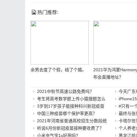
热门推荐:
余男去度了个假，结了个婚。
2021华为鸿蒙Harmon
布会直播地址？
2021中秋节高速公路免费吗？
今天广东
考生将高考数学题上传小猿搜题怎么
iPhone
3岁到17岁孩子能接种科兴新冠疫苗
#只有一
中国三种疫苗哪个保护率更高？
最终与张
2021年河南省普通高校招生分数段统
卡塔尔世
听说6月份新冠疫苗接种要收费了？
个人养老
小米充气宝1s好用吗?
黑龙江哈