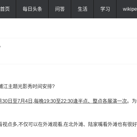
首页
每日头条
问答
生活
学习
wikipe
?
30日至7月4日,每晚19:30至22:30逢半点、整点各展演一次
。为
看视点多,不仅可以在外滩观看,在北外滩、陆家嘴看外滩也有很好