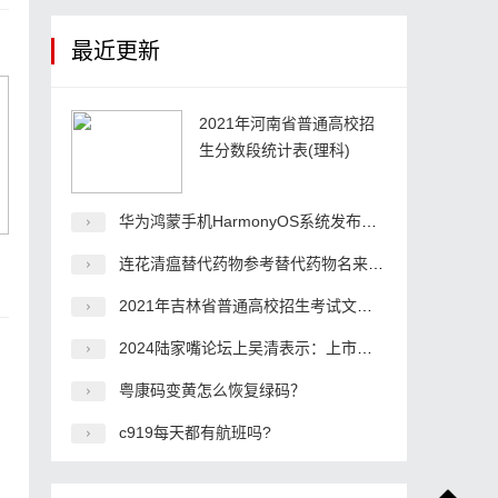
最近更新
2021年河南省普通高校招
生分数段统计表(理科)
华为鸿蒙手机HarmonyOS系统发布时间?
有
连花清瘟替代药物参考替代药物名来了！
2021年吉林省普通高校招生考试文史1分段表(含照顾分)
2024陆家嘴论坛上吴清表示：上市公司财务造假是监管执法一以贯之的重点！
粤康码变黄怎么恢复绿码？
c919每天都有航班吗?