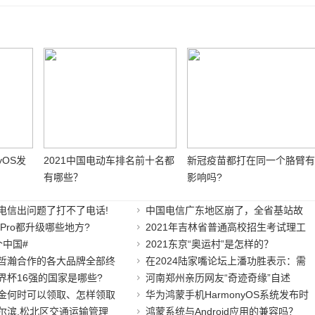
yOS发
2021中国电动车排名前十名都
新冠疫苗都打在同一个胳臂
有哪些？
影响吗?
电信出问题了打不了电话!
中国电信广东地区崩了，全省基站故
15Pro都升级哪些地方?
2021年吉林省普通高校招生考试理工
个中国#
2021东京“奥运村”是怎样的？
哲瀚合作的各大品牌全部终
在2024陆家嘴论坛上潘功胜表示：需
界杯16强的国家是哪些?
河南郑州亲历网友“奇迹奇缘”自述
金何时可以领取、怎样领取
华为鸿蒙手机HarmonyOS系统发布时
尔滨,松北区交通运输管理
鸿蒙系统与Android应用的兼容吗？