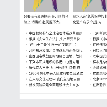
只要没有交通探头,在开阔的马
丽水入选“急需保护的
路上,适当超速,问题不大。
化遗产名录”的是()。
中国积极参与全球治理体系改革和建
【判断题】
根据《安全生产法》,生产经营单位
根据《中
“崂山十二景”中唯一的夜景是“（
在恐怖事
河南郑州和湖北黄陂盘龙城两处商代
对接大湾
山西因春秋战国时期属晋国地，故简
以中国式
下列非正式组织的作用中,()是对组
样本是总
唐代诗人王维《山居秋暝》诗句:随
火炮武器
1950年6月,中央人民政府委员会通过
党围绕增
在人际交往过程中,我们主动地去和
北京20
新发展阶段是全面建设社会主义()、
在反恐怖