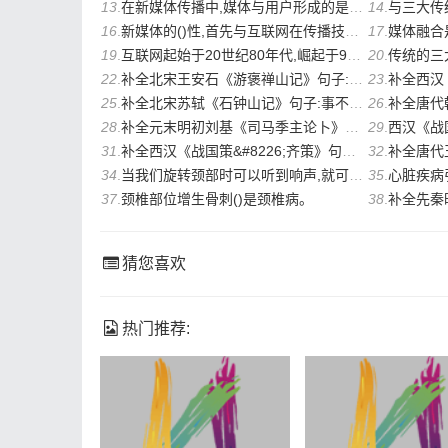
13
.
在新媒体传播中,媒体与用户形成的是即时的、充分的()交流。
14
.
与三大传统媒体
16
.
新媒体的()性,首先与互联网在传播技术上的优势相关,但更重要的是网民的积极参与。
17
.
媒体融合
19
.
互联网起始于20世纪80年代,崛起于90年代,兴旺于新世纪。以互联网为平台,一批新媒体如
20
.
传统的三
22
.
补全北宋王安石《游褒禅山记》句子:然力足以至焉,于人为可讥,而在己为有悔;尽吾()也而
23
.
补全西汉《战国策&#82
25
.
补全北宋苏轼《石钟山记》句子:事不目见耳闻而()其有无,可乎?
26
.
补全唐代韩愈《争臣论
28
.
补全元末明初刘基《司马季主论卜》句子:激湍之下,必有();高丘之下,必有()。
29
.
西汉《战国策&#822
31
.
补全西汉《战国策&#8226;齐策》句子:臣闻鄙语曰:“见兔而顾犬,未为晚也;(),未为迟
32
.
补全唐代王勃《滕
34
.
当我们旋转颈部时可以听到响声,就可以确定是颈椎病。
35
.
心脏疾病引起的颈肩痛
37
.
颈椎部位增生骨刺()是颈椎病。
38
.
补全先秦时期《论
猜您喜欢
热门推荐: