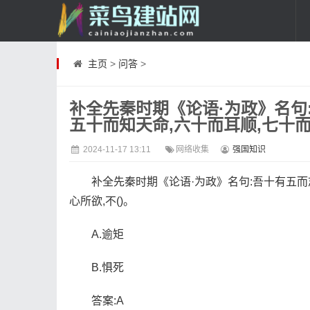
主页
>
问答
>
补全先秦时期《论语·为政》名句:
五十而知天命,六十而耳顺,七十
2024-11-17 13:11
网络收集
强国知识
补全先秦时期《论语·为政》名句:吾十有五而
心所欲,不()。
A.逾矩
B.惧死
答案:A