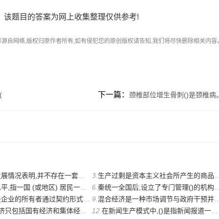
，该题目的答案为网上收集整理仅供参考!
容源自网络,版权归原作者所有,如有侵犯您的原创版权请告知,我们将尽快删除相关内容
下一篇：
(
颈椎部位增生骨刺()是颈椎病
不存在一套固定不变的经济模式,各国可以根据生产力发展的要求
3
.
生产过剩是资本主义社会所产生的商品超过有支付能力的需求而出现的商品过剩现象。
或地区) 居民一定时期平均享用的生活消费的产品(或劳务)的数量
6
.
秦统一全国后,设立了专门管理()的机构,最高长官是太尉。
通过契约形式,把企业法人财产交由具有较强经营管理能力并能够
9
.
混合经济是一种市场调节与政府干预并存的经济组织方式。
济只包括国有经济和集体经济。
12
.
在新闻生产模式中,()是指新闻报道一层一层向纵深挺进,使新闻由浅入深,揭示事件真相,探