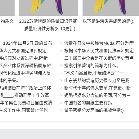
非物质文
2022苏浙皖赣沪质量知识竞赛
以下是洪涝灾害成因的是()。
__质量经济性分析(8-10更新)
1924年11月5日,政府公布
浪费在日文中被称为Muda,可分为l型
华人民共和国宪法》规定,
根据《中华人民共和国民法典》规定
件的应对处置过程中,除新
二十届三中全会是在关键的历史节点
区产业体系要深耕拓展东盟
搜索引擎营销的简写为什么。
现代化推进中华民族伟大复
“不义而富且贵,于我如浮云”,“一
体的子集。
山东瓷器的烧造历史很长,()窑是我
系统装备在海军舰艇上的称
新时代十年的伟大变革,在党史、新
强____,推动群团工作改革
奶酪根据水分含量的不同,可分为三
22年冬奥会比赛项目自由式滑
中国有名的剪纸主要有()。
主义工作中,国家禁止任何
量子密钥分发面临的挑战包括()。