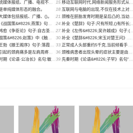
报纸、广播、电视不同,新媒体真正实现了()。
15
.
移动互联网时代,网络新闻服务形式从早期的自主传播模式转化到以()为主的资讯平台供给
是单纯媒体形态的融合。
18
.
互联网与电脑的出现,不仅在技术上对传统媒体进行改造,还催生了一种新的新闻形态——网
大媒体包括报纸、广播、()。
21
.
颈椎在胚胎发育时期是呈后凸的,当幼儿学会坐起后,颈椎承担头部重量,使椎体和椎间盘前
26;燕策》句子:故察()而授官者,成功之君也;论()而结交者,立
24
.
补全《楚辞》句子:尺有所短,()有所长;物有所不足,智有所不明。
》句子:自古圣人贤士皆非有求于闻用也,闵其时之不平、人之不乂,
27
.
补全《左传&#8226;吴许越成》句子:()莫如滋,去疾莫如尽。
6;赵策》中《触龙说赵太后》一文描述,秦军压境,赵国危殆。群臣
30
.
补全《楚辞&#8226;宋玉对楚王问》句子:其()弥高,其和弥寡。
王阁序》句子:落霞与孤鹜齐飞,()共长天一色。
33
.
正常成人头部重约5千克,当前倾看手机等电子设备时,头与颈椎通常呈60度角,此时由于物理
多是左肩周疼痛,与颈椎、肩关节本身的疾病不同,此时的颈肩痛多与
36
.
颈椎病患者出现头晕的症状主要是由于病变压迫(),患者会出现头晕、黑蒙等症状,严重者会
语·公冶长》名句:敏而好学, (),是以谓之“文”也。
39
.
先秦时期《论语&#8226;子罕》名句“子在川上曰:‘逝者如斯夫,不舍昼夜。’”中,“