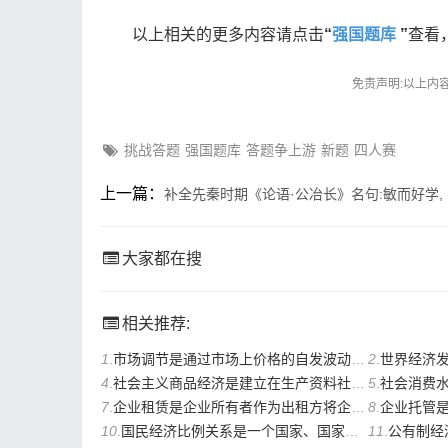
以上相关的更多内容请点击
“
强国题库
”
查看
免责声明:以上内
挑战答题
强国题库
答题争上游
新题
四人赛
上一篇：
补全先秦时期《论语·公冶长》名句:敏而好学, 
大家都在搜
相关推荐:
1
.
市场调节是通过市场上价格的自发波动,以影响商品的供求关系来调节经济活动。它具有两
2
.
世界经济发展情况表明,并
4
.
社会主义商品经济是建立在生产资料社会主义公有制基础上的有计划的商品生产和商品交换
5
.
社会消费水平,指一国 (
7
.
企业租赁是企业所有者作为出租方将企业()地交给承租方经营,承租方向出租方交付租金并
8
.
企业托管是企业的所有者
10
.
国民经济比例关系是一个国家、国家内部各地区、各产业领域经济发展水平的量化关系。
11
.
公有制经