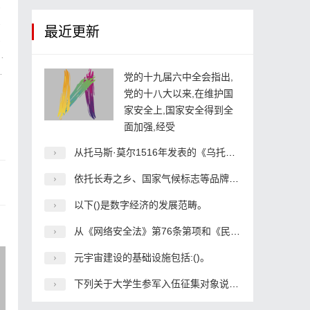
最近更新
党的十九届六中全会指出,
党的十八大以来,在维护国
家安全上,国家安全得到全
面加强,经受
从托马斯·莫尔1516年发表的《乌托邦》到现在,社会主义已经有了五百年的历史了,在科学
依托长寿之乡、国家气候标志等品牌和壮瑶医药等特色资源优势,打造()品牌国际健康旅游
以下()是数字经济的发展范畴。
从《网络安全法》第76条第项和《民法典》第1034条第2款的规定来看,个人信息应用具有()
元宇宙建设的基础设施包括:()。
下列关于大学生参军入伍征集对象说法正确的是()。