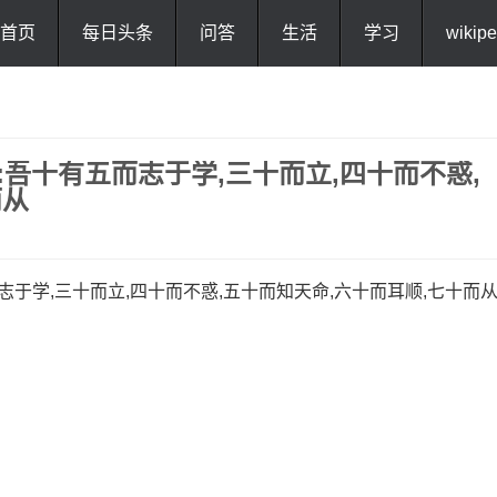
首页
每日头条
问答
生活
学习
wikipe
吾十有五而志于学,三十而立,四十而不惑,
而从
志于学,三十而立,四十而不惑,五十而知天命,六十而耳顺,七十而