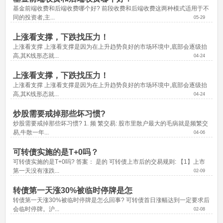
基金前端收费和后端收费哪个好? 前段收费和后端收费这两种模式适用于不
同的投资者,主...
05-29
上涨看支撑，下跌找压力！
上涨看支撑 上涨看支撑是因为在上升趋势良好的市场环境中,底部会逐级抬
高,其K线形态就...
04-24
上涨看支撑，下跌找压力！
上涨看支撑 上涨看支撑是因为在上升趋势良好的市场环境中,底部会逐级抬
高,其K线形态就...
04-24
炒股需要戒掉那些坏习惯?
炒股需要戒掉那些坏习惯? 1. 频 繁交易: 股市里散户最大的毛病就是频繁交
易,牛散一年...
04-06
可转债实施的是T+0吗？
可转债实施的是T+0吗? 答案： 是的 可转债上市后的交易规则: 【1】上市
第一天没有涨跌...
02-09
转债第一天涨30%被临时停牌是怎
转债第一天涨30%被临时停牌是怎么回事? 可转债首日涨幅达到一定要求后
会临时停牌。沪...
02-08