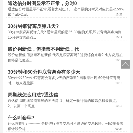
通达信分时图显示不正常，分时0
通达信分时图显示不正常,看着太别扭了。 这个票的分时又对应的是-2.59% 
试了alt+2,alt...
12-29
30分钟底背离反弹几天?
30分钟底背离反弹几天? 通常呈现的是25-30倍的关系,即以背离高点为例: 
15分钟背离高点...
10-19
股价创新低，但指票不创新低，代
股价创新低,但指票不创新低,代表是底背离吗? 这要综合来看? 比方说,现在
价格是低位还...
10-18
30分钟和60分钟底背离会有多少天
30分钟和60分钟底背离会有多少天的反弹期? 当股票出现 60分钟底背离 
时,一般来说股票...
10-18
周期线怎么用法?通达信
通达信 周期线等周期线的画法是: 1、确定一轮行情的最高点和最低点。 
2、以第一个高点...
10-18
什么叫套牢?
什么叫套牢? ---------- 是指进行股票交易时所遭遇的交易风险。例如投资者
预计股价将...
09-24